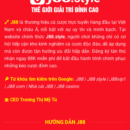
🔗 J88
là thương hiệu cá cược trực tuyến hàng đầu tại Việt
Nam và châu Á, nổi bật với sự uy tín và minh bạch. Tại
website chính thức
J88.style
, người chơi không chỉ có cơ
hội tiếp cận kho kinh nghiệm cá cược độc đáo, dễ áp dụng
mà còn được tận hưởng ưu đãi hấp dẫn. Đăng ký tân thủ
nhận ngay 88K miễn phí để bắt đầu hành trình chinh phục
những kèo cược đỉnh cao.
🔎 Từ khóa tìm kiếm trên Google:
J88 | J88 style | J88vip1
| J88 com | Nhà cái J88 | J88 casino
🎀 CEO
Trương Thị Mỹ Tú
HƯỚNG DẪN J88