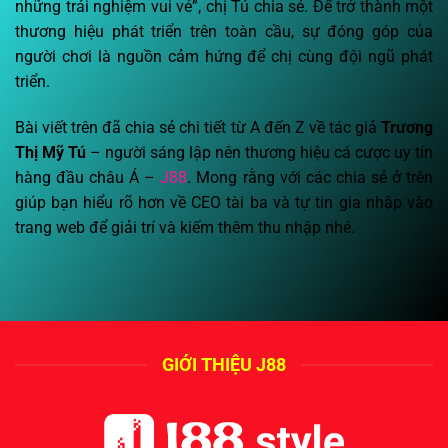
những trải nghiệm vui vẻ”, chị Tú chia sẻ. Để trở thành một
thương hiệu phát triển trên toàn cầu, sự đóng góp của
người chơi là nguồn cảm hứng để chị cùng đội ngũ phát
triển.
Bài viết trên đã chia sẻ chi tiết từ A đến Z về tác giả
Trương
Thị Mỹ Tú
– người sáng lập nên thương hiệu cá cược uy tín
hàng đầu châu Á –
J88
. Mong rằng với các chia sẻ ở trên
giúp bạn hiểu rõ hơn về CEO tài ba và tự tin gia nhập vào
trang web để giải trí và kiếm thêm thu nhập nhé.
GIỚI THIỆU J88