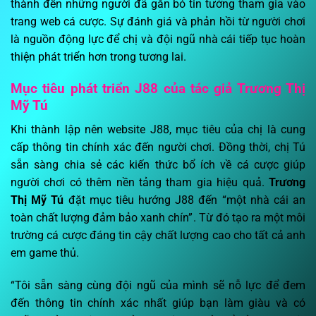
thành đến những người đã gắn bó tin tưởng tham gia vào
trang web cá cược. Sự đánh giá và phản hồi từ người chơi
là nguồn động lực để chị và đội ngũ nhà cái tiếp tục hoàn
thiện phát triển hơn trong tương lai.
Mục tiêu phát triển J88 của tác giả Trương Thị
Mỹ Tú
Khi thành lập nên website J88, mục tiêu của chị là cung
cấp thông tin chính xác đến người chơi. Đồng thời, chị Tú
sẵn sàng chia sẻ các kiến thức bổ ích về cá cược giúp
người chơi có thêm nền tảng tham gia hiệu quả.
Trương
Thị Mỹ Tú
đặt mục tiêu hướng J88 đến “một nhà cái an
toàn chất lượng đảm bảo xanh chín”. Từ đó tạo ra một môi
trường cá cược đáng tin cậy chất lượng cao cho tất cả anh
em game thủ.
“Tôi sẵn sàng cùng đội ngũ của mình sẽ nỗ lực để đem
đến thông tin chính xác nhất giúp bạn làm giàu và có