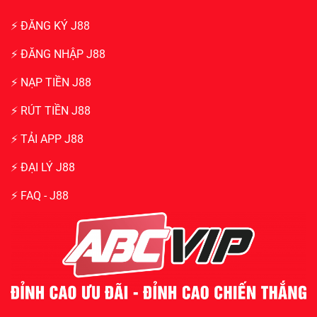
⚡️ ĐĂNG KÝ J88
⚡️ ĐĂNG NHẬP J88
⚡️ NẠP TIỀN J88
⚡️ RÚT TIỀN J88
⚡️ TẢI APP J88
⚡️ ĐẠI LÝ J88
⚡️ FAQ - J88