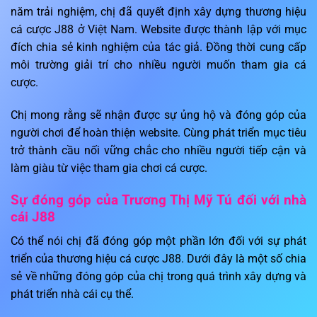
năm trải nghiệm, chị đã quyết định xây dựng thương hiệu
cá cược J88 ở Việt Nam. Website được thành lập với mục
đích chia sẻ kinh nghiệm của tác giả. Đồng thời cung cấp
môi trường giải trí cho nhiều người muốn tham gia cá
cược.
Chị mong rằng sẽ nhận được sự ủng hộ và đóng góp của
người chơi để hoàn thiện website. Cùng phát triển mục tiêu
trở thành cầu nối vững chắc cho nhiều người tiếp cận và
làm giàu từ việc tham gia chơi cá cược.
Sự đóng góp của Trương Thị Mỹ Tú đối với nhà
cái J88
Có thể nói chị đã đóng góp một phần lớn đối với sự phát
triển của thương hiệu cá cược J88. Dưới đây là một số chia
sẻ về những đóng góp của chị trong quá trình xây dựng và
phát triển nhà cái cụ thể.